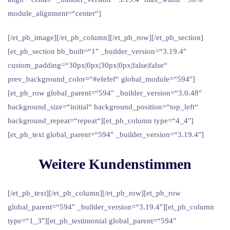
module_alignment=“center“]
[/et_pb_image][/et_pb_column][/et_pb_row][/et_pb_section]
[et_pb_section bb_built=“1″ _builder_version=“3.19.4″
custom_padding=“30px|0px|30px|0px|false|false“
prev_background_color=“#efefef“ global_module=“594″]
[et_pb_row global_parent=“594″ _builder_version=“3.0.48″
background_size=“initial“ background_position=“top_left“
background_repeat=“repeat“][et_pb_column type=“4_4″]
[et_pb_text global_parent=“594″ _builder_version=“3.19.4″]
Weitere Kundenstimmen
[/et_pb_text][/et_pb_column][/et_pb_row][et_pb_row
global_parent=“594″ _builder_version=“3.19.4″][et_pb_column
type=“1_3″][et_pb_testimonial global_parent=“594″