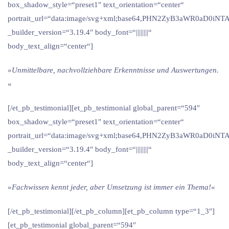
box_shadow_style=“preset1″ text_orientation=“center“
portrait_url=“data:image/svg+xml;base64,PHN2ZyB3aWR0
_builder_version=“3.19.4″ body_font=“||||||||“
body_text_align=“center“]
»
Unmittelbare, nachvollziehbare Erkenntnisse und Auswertungen.
«
[/et_pb_testimonial][et_pb_testimonial global_parent=“594″
box_shadow_style=“preset1″ text_orientation=“center“
portrait_url=“data:image/svg+xml;base64,PHN2ZyB3aWR0
_builder_version=“3.19.4″ body_font=“||||||||“
body_text_align=“center“]
»
Fachwissen kennt jeder, aber Umsetzung ist immer ein Thema!
«
[/et_pb_testimonial][/et_pb_column][et_pb_column type=“1_3″]
[et_pb_testimonial global_parent=“594″