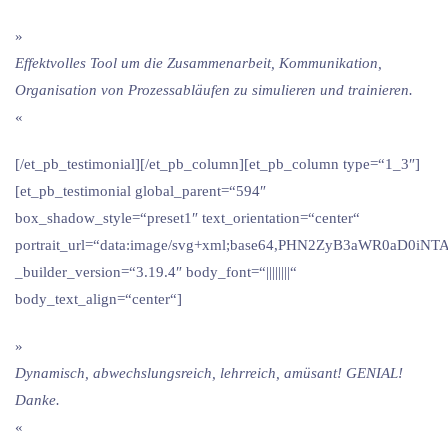
»
Effektvolles Tool um die Zusammenarbeit, Kommunikation,
Organisation von Prozessabläufen zu simulieren und trainieren.
«
[/et_pb_testimonial][/et_pb_column][et_pb_column type=“1_3″]
[et_pb_testimonial global_parent=“594″
box_shadow_style=“preset1″ text_orientation=“center“
portrait_url=“data:image/svg+xml;base64,PHN2ZyB3aWR0
_builder_version=“3.19.4″ body_font=“||||||||“
body_text_align=“center“]
»
Dynamisch, abwechslungsreich, lehrreich, amüsant! GENIAL!
Danke.
«