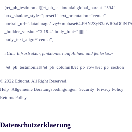
[/et_pb_testimonial][et_pb_testimonial global_parent=“594″
box_shadow_style=“preset1″ text_orientation=“center“
portrait_url=“data:image/svg+xml;base64,PHN2ZyB3aWR0
_builder_version=“3.19.4″ body_font=“||||||||“
body_text_align=“center“]
»
Gute Infrastruktur, funktioniert auf Anhieb und fehlerlos.
«
[/et_pb_testimonial][/et_pb_column][/et_pb_row][/et_pb_section]
© 2022 Educrat. All Right Reserved.
Help
Allgemeine Beratungsbedingungen
Security
Privacy Policy
Returns Policy
English
Datenschutzerklaerung