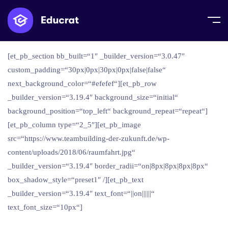
Home
Danke das wir Ihre E-Mail benutzen dürfen
[et_pb_section bb_built=“1″ _builder_version=“3.0.47″
custom_padding=“30px|0px|30px|0px|false|false“
next_background_color=“#efefef“][et_pb_row
_builder_version=“3.19.4″ background_size=“initial“
background_position=“top_left“ background_repeat=“repeat“]
[et_pb_column type=“2_5″][et_pb_image
src=“https://www.teambuilding-der-zukunft.de/wp-
content/uploads/2018/06/raumfahrt.jpg“
_builder_version=“3.19.4″ border_radii=“on|8px|8px|8px|8px“
box_shadow_style=“preset1″ /][et_pb_text
_builder_version=“3.19.4″ text_font=“||on||||||“
text_font_size=“10px“]