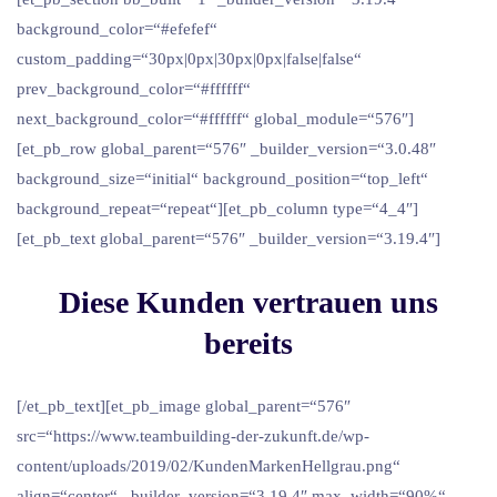
background_color=“#efefef“
custom_padding=“30px|0px|30px|0px|false|false“
prev_background_color=“#ffffff“
next_background_color=“#ffffff“ global_module=“576″]
[et_pb_row global_parent=“576″ _builder_version=“3.0.48″
background_size=“initial“ background_position=“top_left“
background_repeat=“repeat“][et_pb_column type=“4_4″]
[et_pb_text global_parent=“576″ _builder_version=“3.19.4″]
Diese Kunden vertrauen uns
bereits
[/et_pb_text][et_pb_image global_parent=“576″
src=“https://www.teambuilding-der-zukunft.de/wp-
content/uploads/2019/02/KundenMarkenHellgrau.png“
align=“center“ _builder_version=“3.19.4″ max_width=“90%“