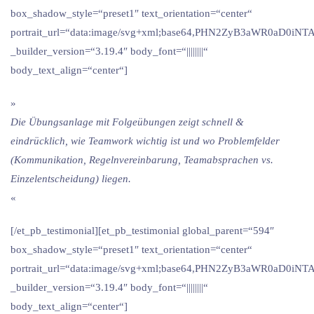
box_shadow_style=“preset1″ text_orientation=“center“
portrait_url=“data:image/svg+xml;base64,PHN2ZyB3aWR0
_builder_version=“3.19.4″ body_font=“||||||||“
body_text_align=“center“]
»
Die Übungsanlage mit Folgeübungen zeigt schnell &
eindrücklich, wie Teamwork wichtig ist und wo Problemfelder
(Kommunikation, Regelnvereinbarung, Teamabsprachen vs.
Einzelentscheidung) liegen.
«
[/et_pb_testimonial][et_pb_testimonial global_parent=“594″
box_shadow_style=“preset1″ text_orientation=“center“
portrait_url=“data:image/svg+xml;base64,PHN2ZyB3aWR0
_builder_version=“3.19.4″ body_font=“||||||||“
body_text_align=“center“]